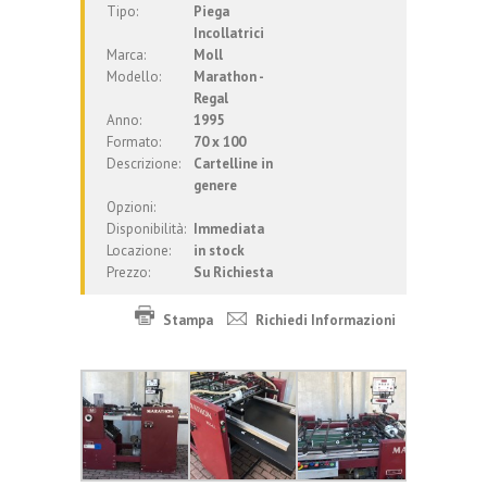
Tipo:
Piega
Incollatrici
Marca:
Moll
Modello:
Marathon -
Regal
Anno:
1995
Formato:
70 x 100
Descrizione:
Cartelline in
genere
Opzioni:
Disponibilità:
Immediata
Locazione:
in stock
Prezzo:
Su Richiesta
Stampa
Richiedi Informazioni