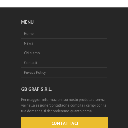
MENU
Home
News
Chi siamo
Contatti
Privacy Policy
GB GRAF S.R.L.
Per maggiori informazioni sui nostri prodotti e servizi
vai nella sezione "contattaci" e compila i campi con le
tue domande, ti risponderemo quanto prima.
CONTATTACI