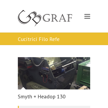
Cucitrici Filo Refe
Smyth + Headop 130