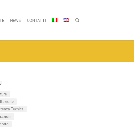
TE
NEWS
CONTATTI
U
iture
allazione
stenza Tecnica
razioni
porto