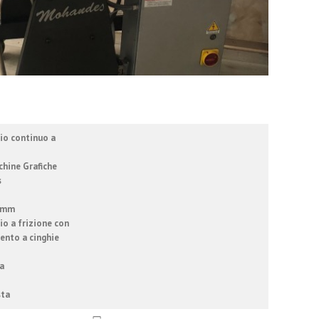
io continuo a
chine Grafiche
s
0 mm
io a frizione con
ento a cinghie
a
sta