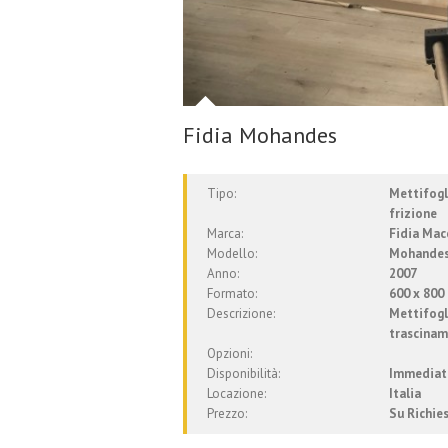
Fidia Mohandes
Tipo:
Mettifogl
frizione
Marca:
Fidia Mac
Modello:
Mohande
Anno:
2007
Formato:
600 x 80
Descrizione:
Mettifogl
trascinam
Opzioni:
Disponibilità:
Immediat
Locazione:
Italia
Prezzo:
Su Richie